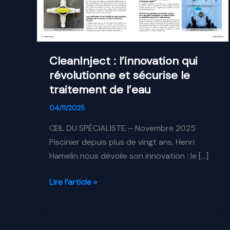
CleanInject : l’innovation qui
révolutionne et sécurise le
traitement de l’eau
04/11/2025
ŒIL DU SPÉCIALISTE – Novembre 2025
Piscinier depuis plus de vingt ans, Henri
Hamelin nous dévoile son innovation : le […]
CleanInject
Lire l’article »
:
l’innovation
qui