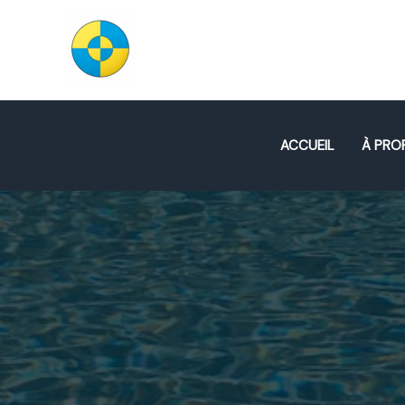
Aller
au
CLEAN INJECT℗
contenu
ACCUEIL
À PRO