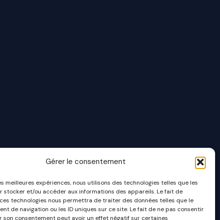
Gérer le consentement
les meilleures expériences, nous utilisons des technologies telles que les
r stocker et/ou accéder aux informations des appareils. Le fait de
 ces technologies nous permettra de traiter des données telles que le
t de navigation ou les ID uniques sur ce site. Le fait de ne pas consentir
er son consentement peut avoir un effet négatif sur certaines