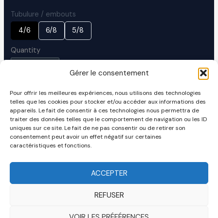
Tubulure / embouts
S
S
S
4/6
6/8
5/8
e
e
e
l
l
l
e
e
e
Quantity
c
c
c
t
t
t
T
T
T
Gérer le consentement
u
u
u
b
b
b
ADD TO CART
u
u
u
Pour offrir les meilleures expériences, nous utilisons des technologies
l
l
l
telles que les cookies pour stocker et/ou accéder aux informations des
u
u
u
ADD TO CART
appareils. Le fait de consentir à ces technologies nous permettra de
r
r
r
e
e
e
traiter des données telles que le comportement de navigation ou les ID
/
/
/
uniques sur ce site. Le fait de ne pas consentir ou de retirer son
e
e
e
consentement peut avoir un effet négatif sur certaines
m
m
m
b
b
b
caractéristiques et fonctions.
o
o
o
u
u
u
t
t
t
ACCEPTER
s
s
s
REFUSER
VOIR LES PRÉFÉRENCES
Site réalisé par
Compagnon Bordeaux