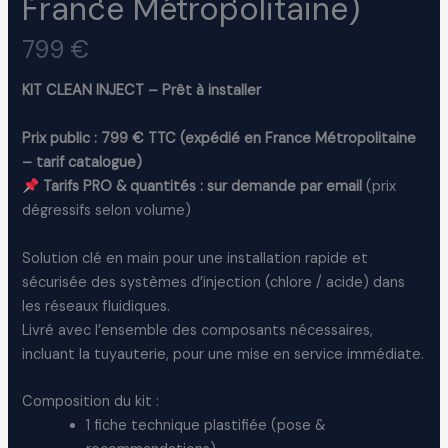
France Métropolitaine)
Your rating
N
799 €
o
KIT CLEAN INJECT – Prêt à installer
w
Prix public : 799 € TTC (expédié en France Métropolitaine
Title
*
– tarif catalogue)
Tarifs PRO & quantités : sur demande par email
(prix
dégressifs selon volume)
Your review
Solution clé en main pour une installation rapide et
sécurisée des systèmes d’injection (chlore / acide) dans
les réseaux fluidiques.
Livré avec l’ensemble des composants nécessaires,
incluant la tuyauterie, pour une mise en service immédiate.
Composition du kit :
SUBMIT REVIEW
1 fiche technique plastifiée (pose &