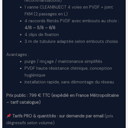
recommandations)
1 vanne CLEANINJECT 4 voies en PVDF + joint
Thanks for your review!
FKM (2 passages en L)
We are processing it and it will appear on the
4 raccords filetés PVDF avec embouts au choix :
store soon.
4/6 – 5/8 – 6/8
4 clips de fixation
3 m de tubulure adaptée selon embouts choisis
Avantages :
purge / rinçage / maintenance simplifiés
PVDF haute résistance chimique, conception
hygiénique
installation rapide, sans démontage du réseau
Prix public : 799 € TTC (expédié en France Métropolitaine
– tarif catalogue)
Tarifs PRO & quantités : sur demande par email
(prix
dégressifs selon volume)