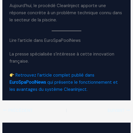
Aujourd’hui, le procédé CleanInject apporte une
réponse concrète à un problème technique connu dans
le secteur de la piscine.
Lire l’article dans EuroSpaPoolNews
La presse spécialisée s’intéresse à cette innovation
française.
Retrouvez l’article complet publié dans
EuroSpaPoolNews
qui présente le fonctionnement et
les avantages du système CleanInject.
PRÉCÉDENT
SUIVANT