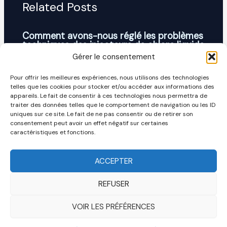
Related Posts
Comment avons-nous réglé les problèmes
techniques des injecteurs de chlore liquide
dans une installation de piscine en
Gérer le consentement
Dordogne ?
Pour offrir les meilleures expériences, nous utilisons des technologies
Non classé
/
19/11/2025
telles que les cookies pour stocker et/ou accéder aux informations des
appareils. Le fait de consentir à ces technologies nous permettra de
traiter des données telles que le comportement de navigation ou les ID
Installation d’une vanne CLEAN INJECT®
uniques sur ce site. Le fait de ne pas consentir ou de retirer son
sur une piscine d’hôtel à Bordeaux :
consentement peut avoir un effet négatif sur certaines
interview de Baptiste Berneron (Pool Staff)
caractéristiques et fonctions.
Non classé
/
28/01/2026
ACCEPTER
REFUSER
VOIR LES PRÉFÉRENCES
Site réalisé par
Compagnon Bordeaux
— © 2026 CLEAN INJECT℗