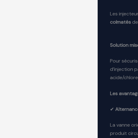
Les injecteu
colmatés
de
Solution mis
Pour sécuris
d’injection 
acide/chlore
Les avantag
✔
Alternance
La vanne ori
produit circu