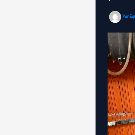
Par
Éq