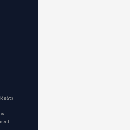
 dégâts
ns
ement