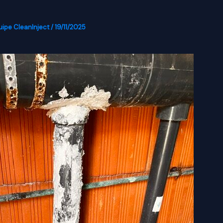
uipe CleanInject
/
19/11/2025