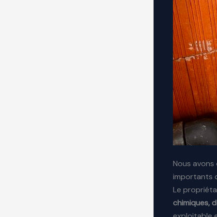
Nous avons é
importants d
Le propriéta
chimiques, d
exploitable 