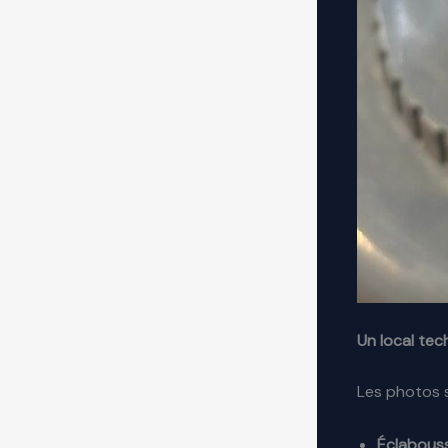
Un local te
Les photos s
Éclabouss