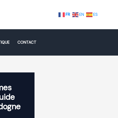
FR
EN
ES
IQUE
CONTACT
mes
quide
rdogne