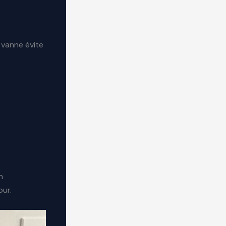
 vanne évite
n
our.