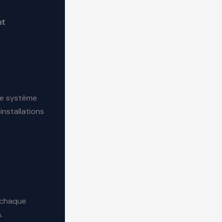
nt
 le système
installations
e chaque
.