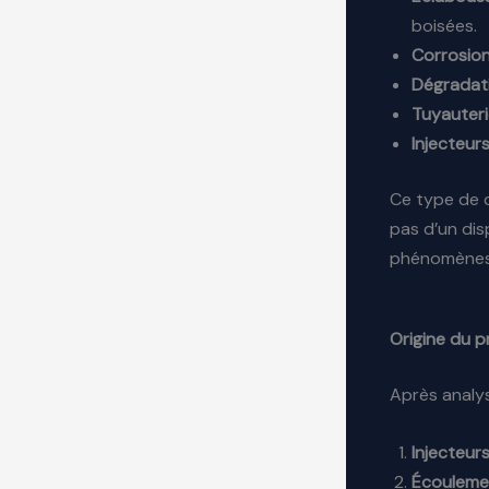
boisées.
Corrosio
Dégradat
Tuyauter
Injecteur
Ce type de d
pas d’un dis
phénomènes 
Origine du 
Après analys
Injecteur
Écouleme