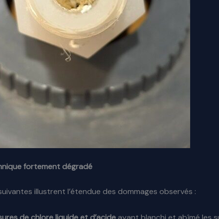
chnique fortement dégradé
uivantes illustrent l’étendue des dommages observés :
ures de chlore liquide et d’acide
ayant blanchi et abîmé les s