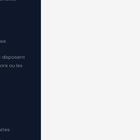
use.
e disposent
ore ou les
ites.
.