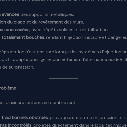
n avancée
des supports métalliques.
ion du placo et du revêtement
des murs.
ies encrassées
, avec dépôts solides et cristallisation.
s totalement bouchés
, rendant l’injection instable et dangere
égradation n’est pas rare lorsque les systèmes d’injection n
positif adapté pour gérer correctement l’alternance acide/chl
de surpression.
problème
e, plusieurs facteurs se combinaient :
s traditionnels obstrués
, provoquant montée en pression et fu
nts incontrôlés
, projetés directement dans le local technique