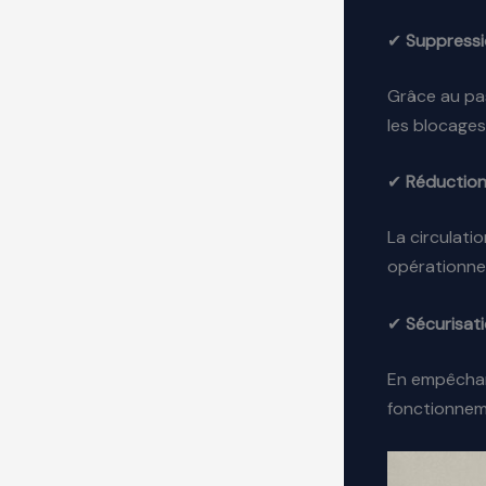
✔
Suppressi
Grâce au pas
les blocages
✔
Réduction
La circulatio
opérationne
✔
Sécurisat
En empêchant
fonctionnem