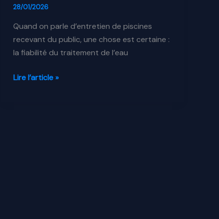
28/01/2026
Quand on parle d’entretien de piscines
recevant du public, une chose est certaine :
la fiabilité du traitement de l’eau
Installation
Lire l’article »
d’une
vanne
CLEAN
INJECT®
sur
une
piscine
d’hôtel
à
Bordeaux