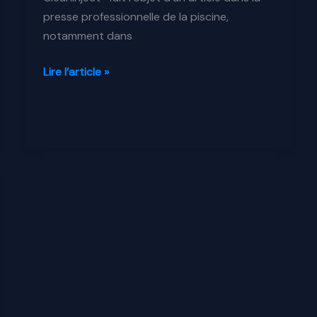
presse professionnelle de la piscine,
notamment dans
On
Lire l’article »
parle
de
CleanInject
dans
la
presse
spécialisée