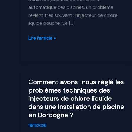
automatique des piscines, un problème
revient très souvent : l’injecteur de chlore
liquide bouché. Ce […]
Injecteur
Lire l’article »
chlore
piscine
bouché
:
causes,
Comment avons-nous réglé les
solutions
problèmes techniques des
et
injecteurs de chlore liquide
prévention
dans une installation de piscine
en Dordogne ?
19/11/2025