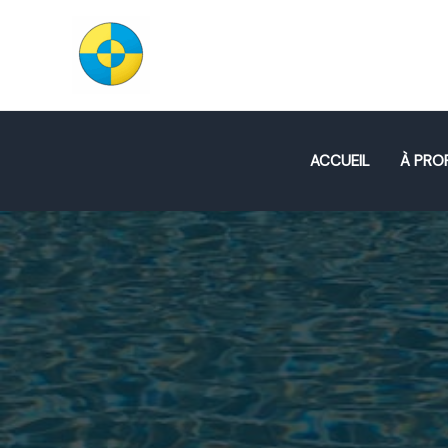
Aller
au
CLEAN INJECT℗
contenu
ACCUEIL
À PRO