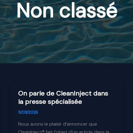
Non classé
On parle de CleanInject dans
la presse spécialisée
11/03/2026
Nous avons le plaisir d’annoncer que
CleanInject® fait l’objet d’un article dans la